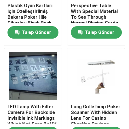
Plastik Oyun Kartları
Perspective Table
için Özelleştirilmiş
With Special Material
Bizim Hakkımızda
Bakara Poker Hile
To See Through
Cihazları Siyah Renk
Normal Playing Cards
Talep Gönder
Talep Gönder
Fabrika turu
Kalite Kontrolü
Bizimle İletişim
Haberler
LED Lamp With Filter
Long Grille lamp Poker
Teklif Et
Camera For Backside
Scanner With Hidden
Invisible Ink Markings
Lens For Casino
Which Not Seen By UV
Cheating Devices
Görünmez Oyun Kartları