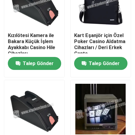
Kızılötesi Kamera ile
Kart Eşanjör için Özel
Bakara Küçük İşlem
Poker Casino Aldatma
Ayakkabı Casino Hile
Cihazları / Deri Erkek
Cihazları
Çanta
Talep Gönder
Talep Gönder
Evde
Ürün
Videolar