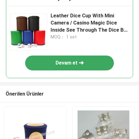
Leather Dice Cup With Mini
Camera / Casino Magic Dice
Inside See Through The Dice By
Video Phone
MOQ： 1 set
Devam et
Önerilen Ürünler