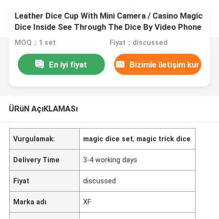
Leather Dice Cup With Mini Camera / Casino Magic
Dice Inside See Through The Dice By Video Phone
MOQ：1 set
Fiyat：discussed
En iyi fiyat
Bizimle iletişim kur
ÜRüN AçıKLAMASı
Vurgulamak:
magic dice set
,
magic trick dice
Delivery Time
3-4 working days
Fiyat
discussed
Marka adı
XF