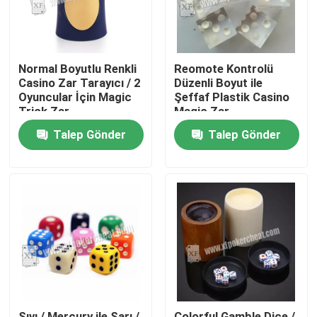
Normal Boyutlu Renkli
Reomote Kontrolü
Casino Zar Tarayıcı / 2
Düzenli Boyut ile
Oyuncular İçin Magic
Şeffaf Plastik Casino
Trick Zar
Magic Zar
Talep Gönder
Talep Gönder
Evde
Ürün
Videolar
Sıvı / Mercury ile Sarı /
Colorful Gamble Dice /