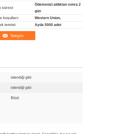
Ödemenizi aldıktan sonra 2
m süresi:
gün
 koşulları:
Western Union,
ek temini:
Ayda 5000 adet
İletişim
istendiği gibi
istendiği gibi
Büyü