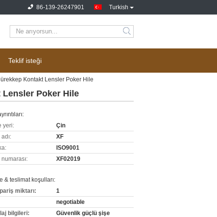
86-139-26247901
Turkish
Teklif isteği
ürekkep Kontakt Lensler Poker Hile
Lensler Poker Hile
yrıntıları:
 yeri:
Çin
 adı:
XF
ka:
ISO9001
 numarası:
XF02019
& teslimat koşulları:
pariş miktarı:
1
negotiable
j bilgileri:
Güvenlik güçlü şişe