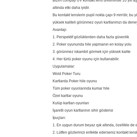
Bizim compay UV kontakt lens üretiminde 10 yılı aşkın
altında etki daha iyidir.
Bu kontakt lenslerin pupil nokta çapı 9 mm'dir, bu 
yüksek kaliteli görünmez oyun kartlarımızı da deney
Avantajı:
1. Perspektif gözlüklerden daha fazla güvenlik
2. Poker oyununda hile yapmanın en kolay yolu
3. görünmez iskambil görmek için yüksek kalite
4. Her türlü poker oyunu için kullanabilir.
Uygulamalar:
Wold Poker Turu
Kartlarda Poker hile oyunu
Tüm poker oyunlarında kumar hile
Özel kartlar oyunu
Kulüp kartları oyunları
İşaretli oyun kartlarının sihir gösterisi
İpuçları:
1. En uygun durum beyaz ışık altında, özellikle de en
2. Lütfen gözlerinizi enfekte ederseniz kontakt len