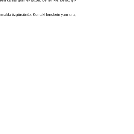
etli kartlar görmek güzel. Genellikle, beyaz ışık
anmakta özgürsünüz. Kontakt lenslerin yanı sıra,