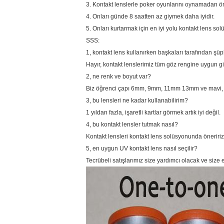
3. Kontakt lenslerle poker oyunlarını oynamadan ön
4. Onları günde 8 saatten az giymek daha iyidir.
5. Onları kurtarmak için en iyi yolu kontakt lens so
SSS:
1, kontakt lens kullanırken başkaları tarafından ş
Hayır, kontakt lenslerimiz tüm göz rengine uygun giz
2, ne renk ve boyut var?
Biz öğrenci çapı 6mm, 9mm, 11mm 13mm ve mavi, açı
3, bu lensleri ne kadar kullanabilirim?
1 yıldan fazla, işaretli kartlar görmek artık iyi değil.
4, bu kontakt lensler tutmak nasıl?
Kontakt lensleri kontakt lens solüsyonunda öneririz
5, en uygun UV kontakt lens nasıl seçilir?
Tecrübeli satışlarımız size yardımcı olacak ve size en