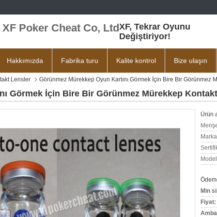
 XF Poker Cheat Co, Ltd
XF, Tekrar Oyunu
Değiştiriyor!
Hakkımızda
Fabrika turu
Kalite kontrol
Bize ulaşın
akt Lensler
Görünmez Mürekkep Oyun Kartını Görmek İçin Bire Bir Görünmez M
ı Görmek İçin Bire Bir Görünmez Mürekkep Kontakt 
Ürün a
Menşe
Marka
Sertifi
Model
Ödeme 
Min si
Fiyat:
Ambala