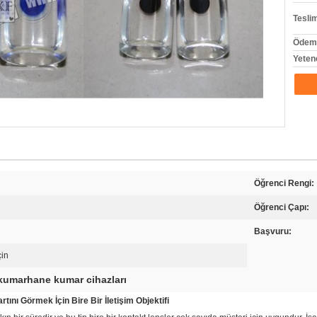
Tesli
Ödeme
Yeten
Öğrenci Rengi:
Öğrenci Çapı:
Başvuru:
çin
kumarhane kumar cihazları
nı Görmek İçin Bire Bir İletişim Objektifi