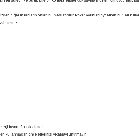
 bir süredir ve bu tip bire bir kontakt lensler çok sayıda müşteri için uygundur. İşar
yüzden diğer insanların onları bulması zordur. Poker oyunları oynarken bunları kull
ebilirsiniz.
erji tasarruflu ışık altında.
sleri kullanmadan önce ellerinizi yıkamayı unutmayın.