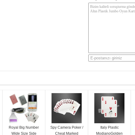
Royal Big Number
Spy Camera Poker /
Italy Plastic
Wide Size Side
Cheat Marked
ModianoGolden