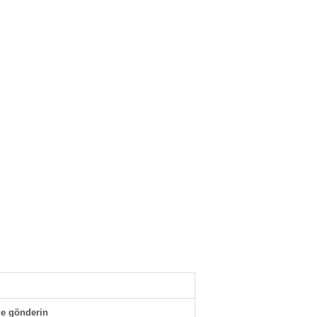
e gönderin