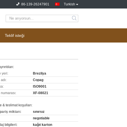
86-139-26247901
Turkish
Teklif isteği
yrıntıları:
 yeri:
Brezilya
 adı:
Copag
ka:
ISO9001
 numarası:
XF-08021
& teslimat koşulları:
pariş miktarı:
sınırsız
negotiable
j bilgileri:
kağıt karton