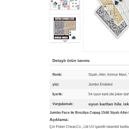
Detaylı ürün tanımı
Renk:
Siyah, Altın, Kırmızı Mavi, 
yüz:
Jumbo Endeksi
İçerik:
54 oyun kartı (iki joker dah
oyun kartları hile
isk
Vurgulamak:
,
Jumbo Face ile Brezilya Copag 1546 Siyah Altın P
Açıklama:
Çin Poker Cheat.Co., Ltd UV işaretli iskambil kartl