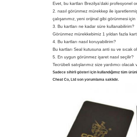
Evet, bu kartları Brezilya'daki profesyonel or
2. nasıl görünmez mürekkep ile işaretlenmiş
çalışanımız,
yeni orijinal gibi görünmesi
için
3. Bu kartları ne kadar süre kullanabilirim?
Görünmez mürekkebimiz 1 yıldan fazla kartl
4. Bu kartları nasıl koruyabilirim?
Bu kartları Seal kutusuna anti su ve sıcak o
5. En uygun görünmez işaret nasıl seçilir?
Tecrübeli satışlarımız size yardımcı olacak ve
Sadece sihirli gösteri için kullandığımız tüm ürün
Cheat Co, Ltd son yorumlama saklıdır.