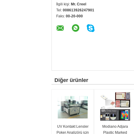
İlgili kişi:
Mr. Creel
Tel:
008613926247901
Faks:
00-20-000
Diğer ürünler
UV Kontakt Lensler
Modiano Adjara
Poker Analizörü için
Plastic Marked