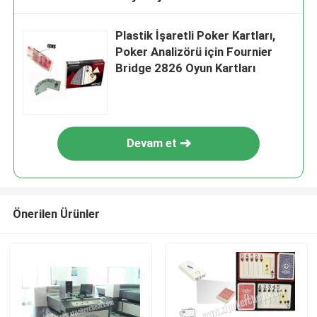
Plastik İşaretli Poker Kartları,
Poker Analizörü için Fournier
Bridge 2826 Oyun Kartları
Devam et
Önerilen Ürünler