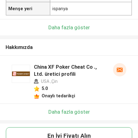
Menşe yeri
ispanya
Daha fazla göster
Hakkımızda
China XF Poker Cheat Co .,
Ltd. üretici profili
USA ,Çin
5.0
Onaylı tedarikçi
Daha fazla göster
En İyi Fiyatı Alın