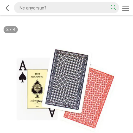
2
/
4