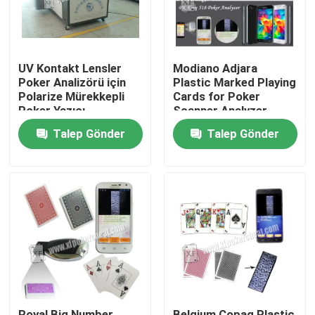
UV Kontakt Lensler
Modiano Adjara
Poker Analizörü için
Plastic Marked Playing
Polarize Mürekkepli
Cards for Poker
Poker Yazıcı
Scanner Analyzer
Reader
Talep Gönder
Talep Gönder
Evde
Ürün
Videolar
Royal Big Number
Belgium Copag Plastic