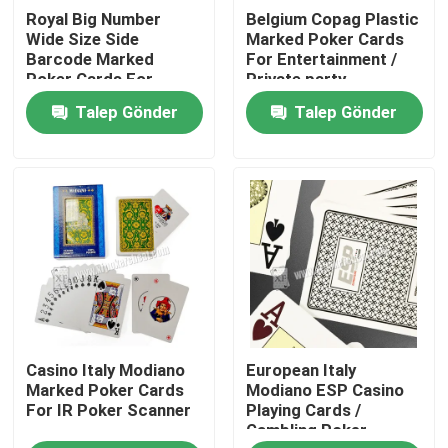
Royal Big Number
Belgium Copag Plastic
Wide Size Side
Marked Poker Cards
Bizim Hakkımızda
Barcode Marked
For Entertainment /
Poker Cards For
Private party
Poker Predictor
Talep Gönder
Talep Gönder
Fabrika turu
Kalite Kontrolü
Bizimle İletişim
Haberler
Casino Italy Modiano
European Italy
Teklif Et
Marked Poker Cards
Modiano ESP Casino
For IR Poker Scanner
Playing Cards /
Gambling Poker
Görünmez Oyun Kartları