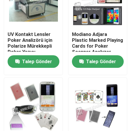
UV Kontakt Lensler
Modiano Adjara
Poker Analizörü için
Plastic Marked Playing
Polarize Mürekkepli
Cards for Poker
Poker Yazıcı
Scanner Analyzer
Reader
Talep Gönder
Talep Gönder
Evde
Ürün
Videolar