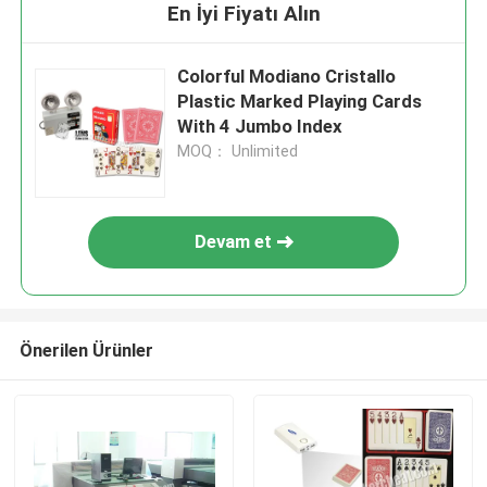
En İyi Fiyatı Alın
Colorful Modiano Cristallo
Plastic Marked Playing Cards
With 4 Jumbo Index
MOQ： Unlimited
Devam et
Önerilen Ürünler