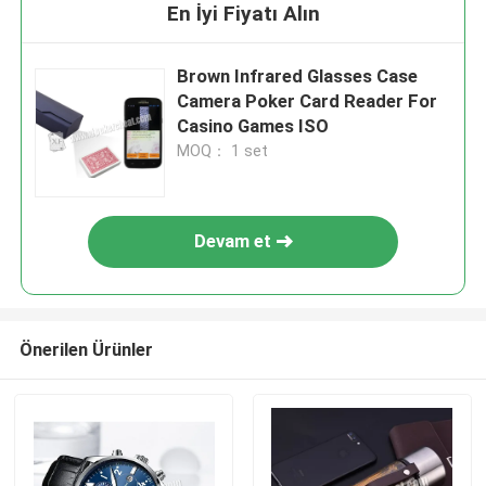
En İyi Fiyatı Alın
Brown Infrared Glasses Case
Camera Poker Card Reader For
Casino Games ISO
MOQ： 1 set
Devam et
Önerilen Ürünler