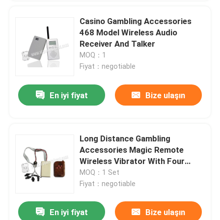
Casino Gambling Accessories
468 Model Wireless Audio
Receiver And Talker
MOQ：1
Fiyat：negotiable
En iyi fiyat
Bize ulaşın
Long Distance Gambling
Accessories Magic Remote
Wireless Vibrator With Four
Shakers
MOQ：1 Set
Fiyat：negotiable
En iyi fiyat
Bize ulaşın