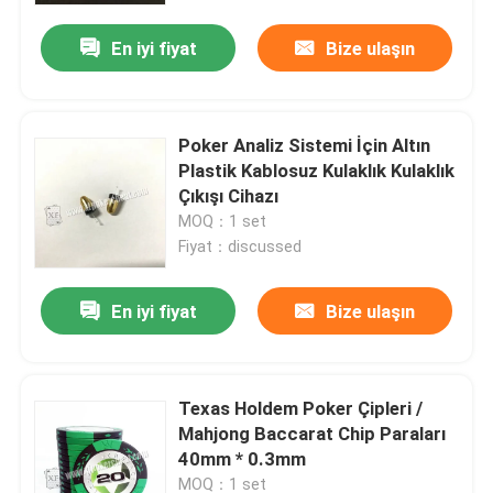
En iyi fiyat
Bize ulaşın
Bizim Hakkımızda
Fabrika turu
Poker Analiz Sistemi İçin Altın
Plastik Kablosuz Kulaklık Kulaklık
Çıkışı Cihazı
Kalite Kontrolü
MOQ：1 set
Fiyat：discussed
Bizimle İletişim
En iyi fiyat
Bize ulaşın
Haberler
Texas Holdem Poker Çipleri /
Teklif Et
Mahjong Baccarat Chip Paraları
40mm * 0.3mm
Görünmez Oyun Kartları
MOQ：1 set