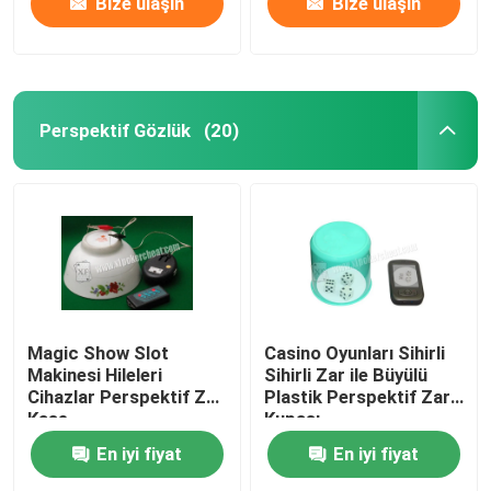
Bize ulaşın
Bize ulaşın
Perspektif Gözlük
(20)
Magic Show Slot
Casino Oyunları Sihirli
Makinesi Hileleri
Sihirli Zar ile Büyülü
Cihazlar Perspektif Zar
Plastik Perspektif Zar
Kase
Kupası
En iyi fiyat
En iyi fiyat