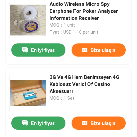
Audio Wireless Micro Spy
Earphone For Poker Analyzer
Information Receiver
MOQ：1 unit
Fiyat：USD 1-10 per unit
En iyi fiyat
Bize ulaşın
3G Ve 4G Hem Benimseyen 4G
Kablosuz Verici Of Casino
Aksesuarı
MOQ：1 Set
En iyi fiyat
Bize ulaşın