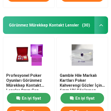
Görünmez Mürekkep Kontakt Lensler
(30)
Profesyonel Poker
Gamble Hile Markalı
Oyunları Görünmez
Kartları Poker
Mürekkep Kontakt
Kahverengi Gözler İçin
Lensler 9mm Çap
6mm UV Görünmez
Mürekkep Gözlükleri
En iyi fiyat
En iyi fiyat