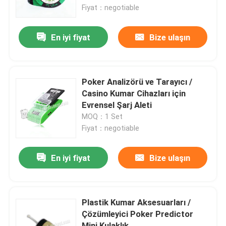
Fiyat：negotiable
Görünmez Mürekkep Kontakt Lensler
En iyi fiyat
Bize ulaşın
Perspektif Gözlük
Poker Analizörü ve Tarayıcı /
Poker Analizcisi
Casino Kumar Cihazları için
Evrensel Şarj Aleti
MOQ：1 Set
Poker Tarayıcı
Fiyat：negotiable
Casino Sihirli Zar
En iyi fiyat
Bize ulaşın
Casino Hile Cihazları
Plastik Kumar Aksesuarları /
Çözümleyici Poker Predictor
İşaretli Poker Kartları
Mini Kulaklık