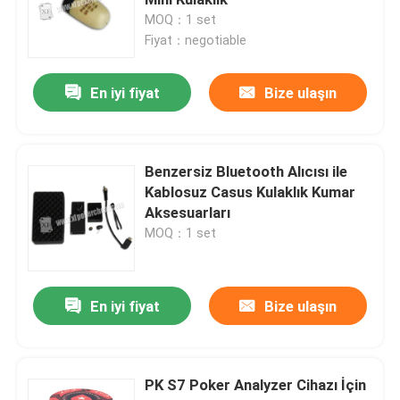
MOQ：1 set
Fiyat：negotiable
Poker Analiz Yazılımı
En iyi fiyat
Bize ulaşın
Poker Hile Cihazı
Kumar Sahne
Benzersiz Bluetooth Alıcısı ile
Kablosuz Casus Kulaklık Kumar
Kumar Aksesuarları
Aksesuarları
MOQ：1 set
En iyi fiyat
Bize ulaşın
PK S7 Poker Analyzer Cihazı İçin