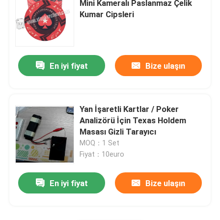
Mini Kameralı Paslanmaz Çelik
Kumar Cipsleri
En iyi fiyat
Bize ulaşın
Yan İşaretli Kartlar / Poker
Analizörü İçin Texas Holdem
Masası Gizli Tarayıcı
MOQ：1 Set
Fiyat：10euro
En iyi fiyat
Bize ulaşın