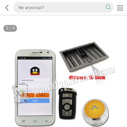
2
/
4