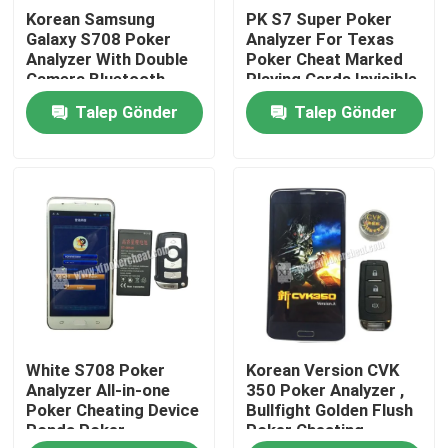
Korean Samsung
PK S7 Super Poker
Galaxy S708 Poker
Analyzer For Texas
Bizim Hakkımızda
Analyzer With Double
Poker Cheat Marked
Camera Bluetooth
Playing Cards Invisible
Watch
Ink
Talep Gönder
Talep Gönder
Fabrika turu
Kalite Kontrolü
Bizimle İletişim
Haberler
White S708 Poker
Korean Version CVK
Teklif Et
Analyzer All-in-one
350 Poker Analyzer ,
Poker Cheating Device
Bullfight Golden Flush
Ronda Poker
Poker Cheating
Görünmez Oyun Kartları