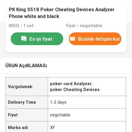
PK King S518 Poker Cheating Devices Analyzer
Phone white and black
MOQ：1 set
Fiyat：negotiable
En iyi fiyat
Bizimle iletişim kur
ÜRüN AçıKLAMASı
poker card Analyzer
,
Vurgulamak:
poker Cheating Devices
Delivery Time
1-2 days
Fiyat
negotiable
Marka adı
XF